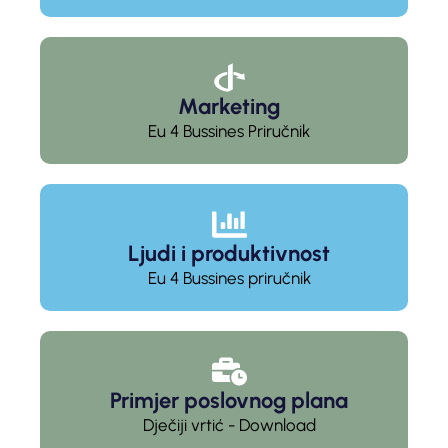
Marketing
Eu 4 Bussines Priručnik
Ljudi i produktivnost
Eu 4 Bussines priručnik
Primjer poslovnog plana
Dječiji vrtić - Download