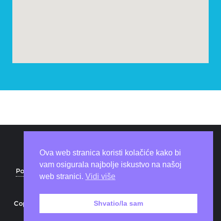
Ova web stranica koristi kolačiće kako bi
vam osigurala najbolje iskustvo na našoj
Politika privatnosti
Coworking space
Download
web stranici.
Vidi više
O nama
Kontakt
Copyright ©2026 Beezone . All rights reserved.
Powered by
Shvatio/la sam
WordPress
&
Designed by
Bizberg Themes