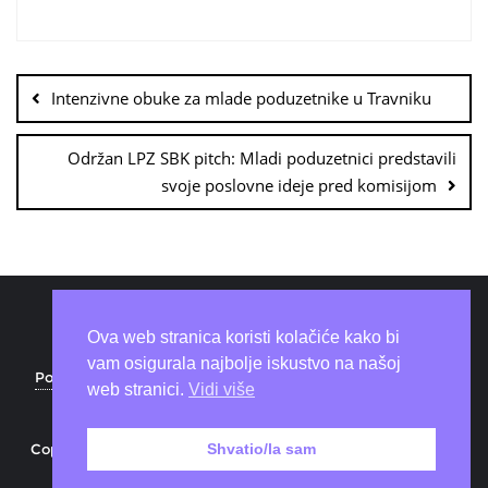
Intenzivne obuke za mlade poduzetnike u Travniku
Održan LPZ SBK pitch: Mladi poduzetnici predstavili
svoje poslovne ideje pred komisijom
Ova web stranica koristi kolačiće kako bi
vam osigurala najbolje iskustvo na našoj
Politika privatnosti
Coworking space
Download
web stranici.
Vidi više
O nama
Kontakt
Copyright ©2026 Beezone . All rights reserved.
Powered by
Shvatio/la sam
WordPress
&
Designed by
Bizberg Themes