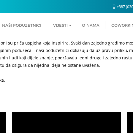
+387 (030
NAŠI PODUZETNICI
VIJESTI
O NAMA
COWORKI
– oni su priča uspjeha koja inspirira. Svaki dan zajedno gradimo mo
cijalnih poduzeća – naši poduzetnici dokazuju da uz pravu priliku, 
nih ljudi koji dijele znanje, podržavaju jedni druge i zajedno rastu.
 tu da osigura da nijedna ideja ne ostane uvažena.
ka.