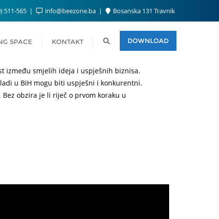
) 511-565
info@beezone.ba
Bosanska 131 Travnik
DOWNLOAD
NG SPACE
KONTAKT
st između smjelih ideja i uspješnih biznisa.
mladi u BiH mogu biti uspješni i konkurentni.
 Bez obzira je li riječ o prvom koraku u