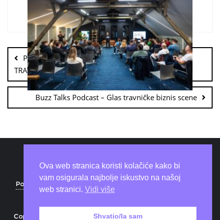
POČEO NOVI CIKLUS BEEZONE AKADEMIJE U
TRAVNIKU
Buzz Talks Podcast – Glas travničke biznis scene
Ova web stranica koristi kolačiće kako bi
vam osigurala najbolje iskustvo na našoj
Politika privatnosti
Coworking space
Download
web stranici.
Vidi više
O nama
Kontakt
Copyright ©2026 Beezone . All rights reserved.
Powered by
Shvatio/la sam