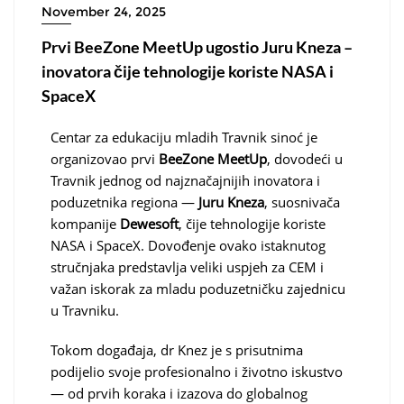
November 24, 2025
Prvi BeeZone MeetUp ugostio Juru Kneza –
inovatora čije tehnologije koriste NASA i
SpaceX
Centar za edukaciju mladih Travnik sinoć je
organizovao prvi
BeeZone MeetUp
, dovodeći u
Travnik jednog od najznačajnijih inovatora i
poduzetnika regiona —
Juru Kneza
, suosnivača
kompanije
Dewesoft
, čije tehnologije koriste
NASA i SpaceX. Dovođenje ovako istaknutog
stručnjaka predstavlja veliki uspjeh za CEM i
važan iskorak za mladu poduzetničku zajednicu
u Travniku.
Tokom događaja, dr Knez je s prisutnima
podijelio svoje profesionalno i životno iskustvo
— od prvih koraka i izazova do globalnog