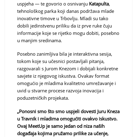
uspjeha — te govorio o osnivanju
Katapulta
,
tehnološkog parka koji danas podržava mlade
inovativne timove u Trbovlju. Mladi su tako
dobili jedinstvenu priliku da iz prve ruke čuju
informacije koje se rijetko mogu dobiti, posebno
u manjim sredinama.
Posebno zanimljiva bila je interaktivna sesija,
tokom koje su učesnici postavljali pitanja,
razgovarali s Jurom Knezom i dobijali konkretne
savjete iz njegovog iskustva. Ovakav format
omogućio je mladima kvalitetno umrežavanje i
uvid u stvarne procese razvoja inovacija i
poduzetničkih projekata.
„Ponosni smo što smo uspjeli dovesti Juru Kneza
u Travnik i mladima omogućiti ovakvo iskustvo.
Ovaj MeetUp je samo jedan od niza naših
događaja kojima pružamo prilike za učenje,